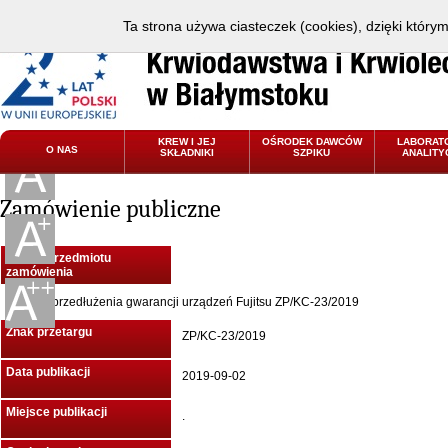
Ta strona używa ciasteczek (cookies), dzięki który
KREW I JEJ
OŚRODEK DAWCÓW
LABORAT
O NAS
SKŁADNIKI
SZPIKU
ANALITY
Zamówienie publiczne
Nazwa przedmiotu
zamówienia
Usługa przedłużenia gwarancji urządzeń Fujitsu ZP/KC-23/2019
Znak przetargu
ZP/KC-23/2019
Data publikacji
2019-09-02
Miejsce publikacji
.