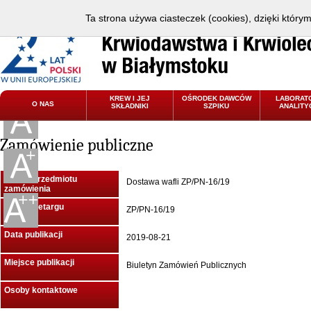
Ta strona używa ciasteczek (cookies), dzięki który
KREW I JEJ
OŚRODEK DAWCÓW
LABORAT
O NAS
SKŁADNIKI
SZPIKU
ANALITY
Zamówienie publiczne
Nazwa przedmiotu
Dostawa wafli ZP/PN-16/19
zamówienia
Znak przetargu
ZP/PN-16/19
Data publikacji
2019-08-21
Miejsce publikacji
Biuletyn Zamówień Publicznych
Osoby kontaktowe