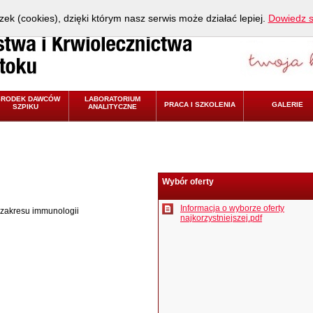
zek (cookies), dzięki którym nasz serwis może działać lepiej.
Dowiedz s
ŚRODEK DAWCÓW
LABORATORIUM
PRACA I SZKOLENIA
GALERIE
SZPIKU
ANALITYCZNE
Wybór oferty
Informacja o wyborze oferty
zakresu immunologii
najkorzystniejszej.pdf