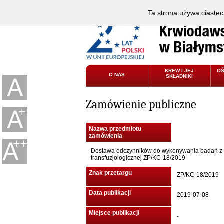
Ta strona używa ciastec
KREW I JEJ
O
O NAS
SKŁADNIKI
Zamówienie publiczne
Nazwa przedmiotu
zamówienia
Dostawa odczynników do wykonywania badań z 
transfuzjologicznej ZP/KC-18/2019
Znak przetargu
ZP/KC-18/2019
Data publikacji
2019-07-08
Miejsce publikacji
.