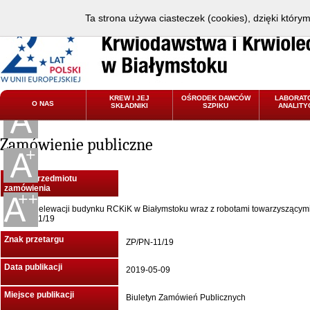
Ta strona używa ciasteczek (cookies), dzięki który
KREW I JEJ
OŚRODEK DAWCÓW
LABORAT
O NAS
SKŁADNIKI
SZPIKU
ANALITY
Zamówienie publiczne
Nazwa przedmiotu
zamówienia
Remont elewacji budynku RCKiK w Białymstoku wraz z robotami towarzyszącym
ZP/PN-11/19
Znak przetargu
ZP/PN-11/19
Data publikacji
2019-05-09
Miejsce publikacji
Biuletyn Zamówień Publicznych