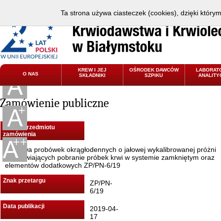
Ta strona używa ciasteczek (cookies), dzięki który
KREW I JEJ
OŚRODEK DAWCÓW
LABORAT
O NAS
SKŁADNIKI
SZPIKU
ANALITY
Zamówienie publiczne
Nazwa przedmiotu
zamówienia
Dostawa probówek okrągłodennych o jałowej wykalibrowanej próżni
umożliwiających pobranie próbek krwi w systemie zamkniętym oraz
elementów dodatkowych ZP/PN-6/19
Znak przetargu
ZP/PN-
6/19
Data publikacji
2019-04-
17