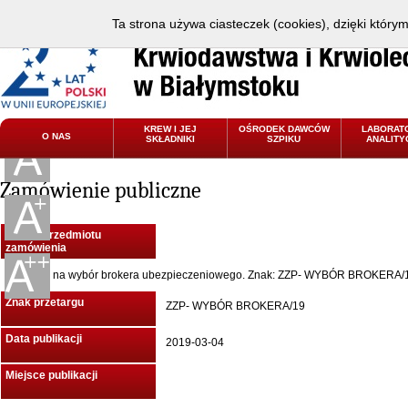
Ta strona używa ciasteczek (cookies), dzięki który
KREW I JEJ
OŚRODEK DAWCÓW
LABORAT
O NAS
SKŁADNIKI
SZPIKU
ANALITY
Zamówienie publiczne
Nazwa przedmiotu
zamówienia
Konkurs na wybór brokera ubezpieczeniowego. Znak: ZZP- WYBÓR BROKERA/
Znak przetargu
ZZP- WYBÓR BROKERA/19
Data publikacji
2019-03-04
Miejsce publikacji