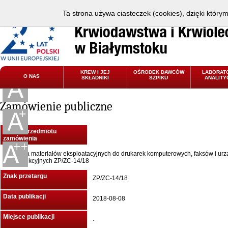
Ta strona używa ciasteczek (cookies), dzięki który
KREW I JEJ
OŚRODEK DAWCÓW
LABORAT
O NAS
SKŁADNIKI
SZPIKU
ANALITY
Zamówienie publiczne
Nazwa przedmiotu
zamówienia
Dostawa materiałów eksploatacyjnych do drukarek komputerowych, faksów i ur
wielofunkcyjnych ZP/ZC-14/18
Znak przetargu
ZP/ZC-14/18
Data publikacji
2018-08-08
Miejsce publikacji
.