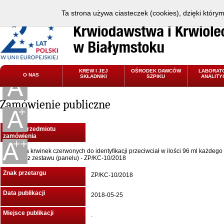
Ta strona używa ciasteczek (cookies), dzięki który
KREW I JEJ
OŚRODEK DAWCÓW
LABORAT
O NAS
SKŁADNIKI
SZPIKU
ANALITY
Zamówienie publiczne
Nazwa przedmiotu
zamówienia
Dostawa krwinek czerwonych do identyfikacji przeciwciał w ilości 96 ml każdego
krwinek z zestawu (panelu) - ZP/KC-10/2018
Znak przetargu
ZP/KC-10/2018
Data publikacji
2018-05-25
Miejsce publikacji
.