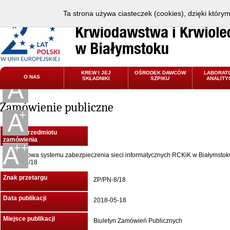
Ta strona używa ciasteczek (cookies), dzięki który
KREW I JEJ
OŚRODEK DAWCÓW
LABORAT
O NAS
SKŁADNIKI
SZPIKU
ANALITY
Zamówienie publiczne
Nazwa przedmiotu
zamówienia
Rozbudowa systemu zabezpieczenia sieci informatycznych RCKiK w Białymstok
ZP/PN-8/18
Znak przetargu
ZP/PN-8/18
Data publikacji
2018-05-18
Miejsce publikacji
Biuletyn Zamówień Publicznych