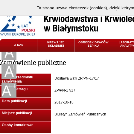
Ta strona używa ciasteczek (cookies), dzięki który
KREW I JEJ
OŚRODEK DAWCÓW
LABORAT
O NAS
SKŁADNIKI
SZPIKU
ANALITY
Zamówienie publiczne
Nazwa przedmiotu
Dostawa wafli ZP/PN-17/17
zamówienia
Znak przetargu
ZP/PN-17/17
Data publikacji
2017-10-18
Miejsce publikacji
Biuletyn Zamówień Publicznych
Osoby kontaktowe