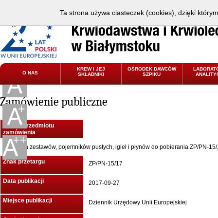
Ta strona używa ciasteczek (cookies), dzięki który
KREW I JEJ
OŚRODEK DAWCÓW
LABORAT
O NAS
SKŁADNIKI
SZPIKU
ANALITY
Zamówienie publiczne
Nazwa przedmiotu
zamówienia
Dostawa zestawów, pojemników pustych, igieł i płynów do pobierania ZP/PN-15
Znak przetargu
ZP/PN-15/17
Data publikacji
2017-09-27
Miejsce publikacji
Dziennik Urzędowy Unii Europejskiej