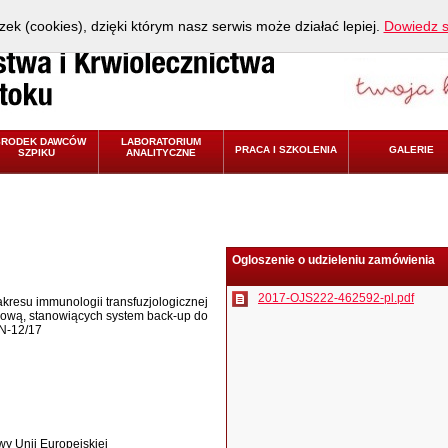
zek (cookies), dzięki którym nasz serwis może działać lepiej.
Dowiedz s
ŚRODEK DAWCÓW
LABORATORIUM
PRACA I SZKOLENIA
GALERIE
SZPIKU
ANALITYCZNE
Ogloszenie o udzieleniu zamówienia
2017-OJS222-462592-pl.pdf
resu immunologii transfuzjologicznej
ową, stanowiących system back-up do
PN-12/17
y Unii Europejskiej