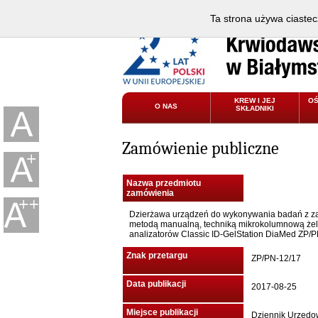
Ta strona używa ciastec
KREW I JEJ
O
O NAS
SKŁADNIKI
Zamówienie publiczne
Nazwa przedmiotu
zamówienia
Dzierżawa urządzeń do wykonywania badań z zak
metodą manualną, techniką mikrokolumnową żel
analizatorów Classic ID-GelStation DiaMed ZP/
Znak przetargu
ZP/PN-12/17
Data publikacji
2017-08-25
Miejsce publikacji
Dziennik Urzędow