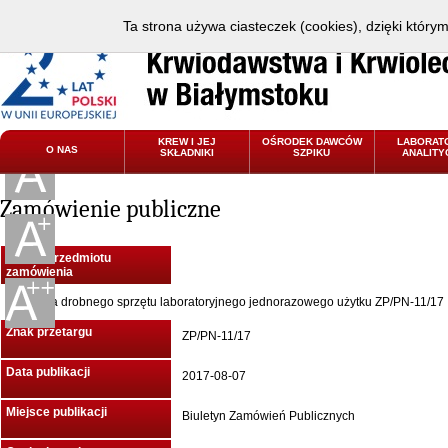
Ta strona używa ciasteczek (cookies), dzięki który
KREW I JEJ
OŚRODEK DAWCÓW
LABORAT
O NAS
SKŁADNIKI
SZPIKU
ANALITY
Zamówienie publiczne
Nazwa przedmiotu
zamówienia
Dostawa drobnego sprzętu laboratoryjnego jednorazowego użytku ZP/PN-11/17
Znak przetargu
ZP/PN-11/17
Data publikacji
2017-08-07
Miejsce publikacji
Biuletyn Zamówień Publicznych