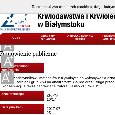
Ta strona używa ciasteczek (cookies), dzięki który
KREW I JEJ
OŚRODEK DAWCÓW
LABORAT
O NAS
SKŁADNIKI
SZPIKU
ANALITY
Zamówienie publiczne
Nazwa przedmiotu
zamówienia
Dostaw odczynników i materiałów zużywalnych do wykonywania ozn
zakresu serologii grup krwi na analizatorze Galileo oraz usługa przeg
konserwacji, a także napraw analizatora Galileo ZP/PN-10/17
Znak przetargu
ZP/PN-
10/17
Data publikacji
2017-07-
25