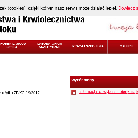
zek (cookies), dzięki którym nasz serwis może działać lepiej.
Dowiedz s
ŚRODEK DAWCÓW
LABORATORIUM
PRACA I SZKOLENIA
GALERIE
SZPIKU
ANALITYCZNE
Wybór oferty
Informacja_o_wyborze_oferty_najko
 użytku ZP/KC-19/2017