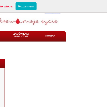
ię więcej
Rozumiem
ZAMÓWIENIA
KONTAKT
PUBLICZNE
rzystniejszej.pdf