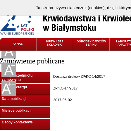
Ta strona używa ciasteczek (cookies), dzięki który
KREW I JEJ
OŚRODEK DAWCÓW
LABORAT
O NAS
SKŁADNIKI
SZPIKU
ANALITY
Zamówienie publiczne
Nazwa przedmiotu
Dostawa druków ZP/KC-14/2017
zamówienia
Znak przetargu
ZP/KC-14/2017
Data publikacji
2017-06-02
Miejsce publikacji
.
Osoby kontaktowe