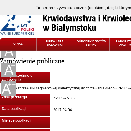
Ta strona używa ciasteczek (cookies), dzięki który
KREW I JEJ
OŚRODEK DAWCÓW
LABORAT
O NAS
SKŁADNIKI
SZPIKU
ANALITY
Zamówienie publiczne
Nazwa przedmiotu
zamówienia
Dostawa zgrzewarki segmentowej dielektrycznej do zgrzewania drenów ZP/KC-
Znak przetargu
ZP/KC-7/2017
Data publikacji
2017-04-04
Miejsce publikacji
.