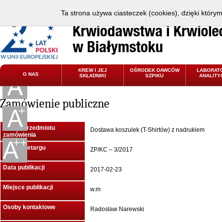
Ta strona używa ciasteczek (cookies), dzięki który
KREW I JEJ
OŚRODEK DAWCÓW
LABORAT
O NAS
SKŁADNIKI
SZPIKU
ANALITY
Zamówienie publiczne
Nazwa przedmiotu
Dostawa koszulek (T-Shirtów) z nadrukiem
zamówienia
Znak przetargu
ZP/KC – 3/2017
Data publikacji
2017-02-23
Miejsce publikacji
w.m
Osoby kontaktowe
Radosław Narewski