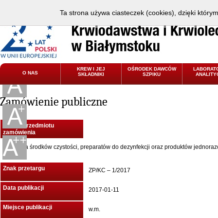
Ta strona używa ciasteczek (cookies), dzięki który
KREW I JEJ
OŚRODEK DAWCÓW
LABORAT
O NAS
SKŁADNIKI
SZPIKU
ANALITY
Zamówienie publiczne
Nazwa przedmiotu
zamówienia
Dostawa środków czystości, preparatów do dezynfekcji oraz produktów jednora
użytku
Znak przetargu
ZP/KC – 1/2017
Data publikacji
2017-01-11
Miejsce publikacji
w.m.