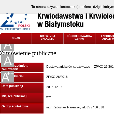
Ta strona używa ciasteczek (cookies), dzięki który
KREW I JEJ
OŚRODEK DAWCÓW
LABORAT
O NAS
SKŁADNIKI
SZPIKU
ANALITY
Zamówienie publiczne
Nazwa przedmiotu
Dostawa artykułów spożywczych - ZP/KC-26/201
zamówienia
Znak przetargu
ZP/KC-26/2016
Data publikacji
2016-12-16
Miejsce publikacji
wm.
Osoby kontaktowe
mgr Radosław Narewski, tel. 85 7456 338