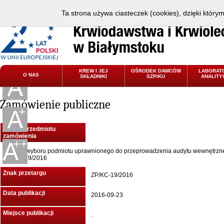
Ta strona używa ciasteczek (cookies), dzięki który
KREW I JEJ
OŚRODEK DAWCÓW
LABORAT
O NAS
SKŁADNIKI
SZPIKU
ANALITY
Zamówienie publiczne
Nazwa przedmiotu
zamówienia
Usługa wyboru podmiotu uprawnionego do przeprowadzenia audytu wewnętrzn
ZP/KC-19/2016
Znak przetargu
ZP/KC-19/2016
Data publikacji
2016-09-23
Miejsce publikacji
.