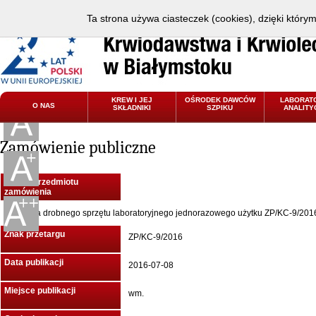
Ta strona używa ciasteczek (cookies), dzięki który
KREW I JEJ
OŚRODEK DAWCÓW
LABORAT
O NAS
SKŁADNIKI
SZPIKU
ANALITY
Zamówienie publiczne
Nazwa przedmiotu
zamówienia
Dostawa drobnego sprzętu laboratoryjnego jednorazowego użytku ZP/KC-9/201
Znak przetargu
ZP/KC-9/2016
Data publikacji
2016-07-08
Miejsce publikacji
wm.