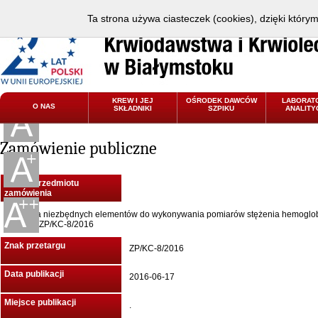
Ta strona używa ciasteczek (cookies), dzięki który
KREW I JEJ
OŚRODEK DAWCÓW
LABORAT
O NAS
SKŁADNIKI
SZPIKU
ANALITY
Zamówienie publiczne
Nazwa przedmiotu
zamówienia
Dostawa niezbędnych elementów do wykonywania pomiarów stężenia hemoglo
ludzkiej ZP/KC-8/2016
Znak przetargu
ZP/KC-8/2016
Data publikacji
2016-06-17
Miejsce publikacji
.