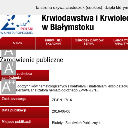
Ta strona używa ciasteczek (cookies), dzięki który
KREW I JEJ
OŚRODEK DAWCÓW
LABORAT
O NAS
SKŁADNIKI
SZPIKU
ANALITY
Zamówienie publiczne
Nazwa przedmiotu
zamówienia
Dostawa odczynników hematologicznych z kontrolami i materiałami eksploatacy
wraz z dzierżawą analizatora hematologicznego ZP/PN-17/16
Znak przetargu
ZP/PN-17/16
Data publikacji
2016-06-06
Miejsce publikacji
Biuletyn Zamówień Publicznych