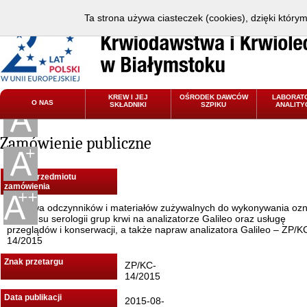
Ta strona używa ciasteczek (cookies), dzięki który
KREW I JEJ
OŚRODEK DAWCÓW
LABORAT
O NAS
SKŁADNIKI
SZPIKU
ANALITY
Zamówienie publiczne
Nazwa przedmiotu
zamówienia
Dostawa odczynników i materiałów zużywalnych do wykonywania oz
z zakresu serologii grup krwi na analizatorze Galileo oraz usługę
przeglądów i konserwacji, a także napraw analizatora Galileo – ZP/K
14/2015
Znak przetargu
ZP/KC-
14/2015
Data publikacji
2015-08-