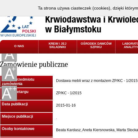
Ta strona używa ciasteczek (cookies), dzięki który
KREW I JEJ
OŚRODEK DAWCÓW
LABORAT
O NAS
SKŁADNIKI
SZPIKU
ANALITY
Zamówienie publiczne
Nazwa przedmiotu
Dostawa mebli wraz z montażem ZP/KC - 1/2015
zamówienia
Znak przetargu
ZP/KC - 1/2015
Data publikacji
2015-01-16
Miejsce publikacji
.
Osoby kontaktowe
Beata Kardasz, Aneta Kiersnowska, Marta Stock